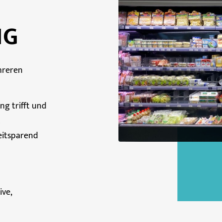
NG
hreren
ng trifft und
t
eitsparend
ive,