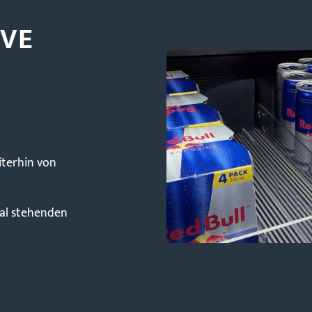
RVE
iterhin von
gal stehenden