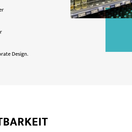
er
r
rate Design.
TBARKEIT