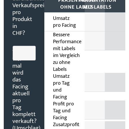
PRÄSENTATION
PRÄSENTATION
Verkaufspreis
OHNE LABELS
MIT LABELS
pro
Produkt
Umsatz
in
pro Facing
CHF?
Bessere
Performance
mit Labels
Wie
im Vergleich
viel
zu ohne
mal
Labels
wird
Umsatz
das
pro Tag
Facing
und
aktuell
Facing
pro
Profit pro
Tag
Tag und
komplett
Facing
verkauft?
Zusatzprofit
(Umschlag)