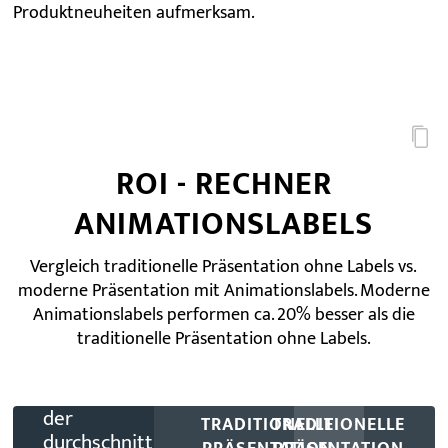
Produktneuheiten aufmerksam.
ROI - RECHNER
Wie
viele
ANIMATIONSLABELS
Produkte
hat
Vergleich traditionelle Präsentation ohne Labels vs.
ein
moderne Präsentation mit Animationslabels. Moderne
Facing?
Animationslabels performen ca. 20% besser als die
traditionelle Präsentation ohne Labels.
Was
ist
der
TRADITIONELLE
TRADITIONELLE
durchschnittliche