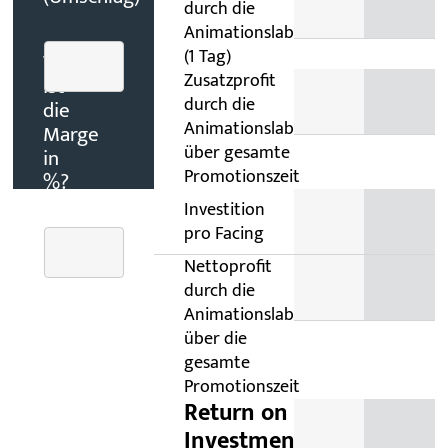
durch die
Animationslabels
(1 Tag)
Was
Zusatzprofit
ist
durch die
die
Animationslabels
Marge
über gesamte
in
Promotionszeit
%?
Investition
pro Facing
Wie
Nettoprofit
viele
durch die
Tage
Animationslabels
werden
über die
die
gesamte
Labels
Promotionszeit
eingesetzt?
Return on
(Promotionszeit)
Investment