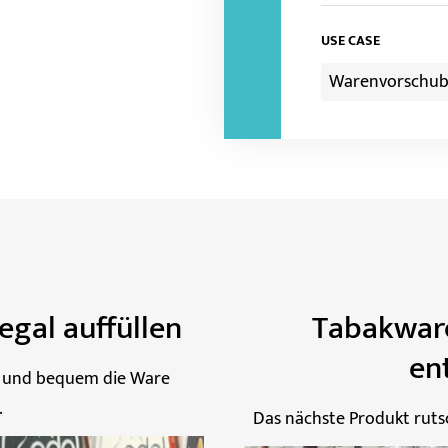
USE CASE
Warenvorschu
egal auffüllen
Tabakwar
en
d und bequem die Ware
.
Das nächste Produkt ruts