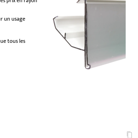
des prix en rayon
ur un usage
ue tous les